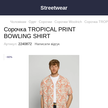
Streetwear
Чоловікам
Одяг
Сорочки
Сорочки Woolrich
Сорочка TROP
Сорочка TROPICAL PRINT
BOWLING SHIRT
Артикул:
2240872
Написати відгук
−60%