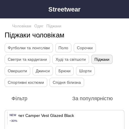
Streetwear
Чоловікам
Одяг
Піджаки
Піджаки чоловікам
Футболки та лонгсліви
Поло
Сорочки
Светри та кардигани
Худі та світшоти
Піджаки
Овершоти
Джинси
Брюки
Шорти
Спортивні костюми
Спідня білизна
Фільтр
За популярністю
NEW
−30%