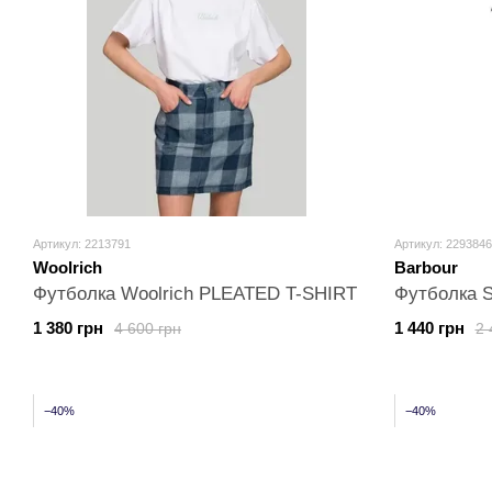
Артикул: 2213791
Артикул: 2293846
Woolrich
Barbour
Футболка Woolrich PLEATED T-SHIRT
Футболка 
1 380 грн
1 440 грн
4 600 грн
2 
−40%
−40%