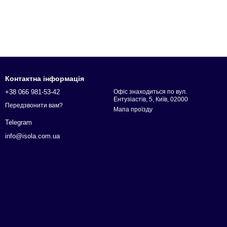
Контактна інформація
+38 066 981-53-42
Офіс знаходиться по вул.
Ентузіастів, 5, Київ, 02000
Передзвонити вам?
Мапа проїзду
Telegram
info@isola.com.ua