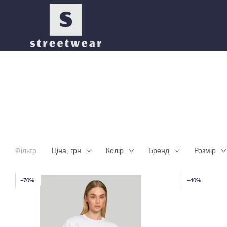
Перейти до основного контенту
Фільтр
Ціна, грн
Колір
Бренд
Розмір
−70%
−40%