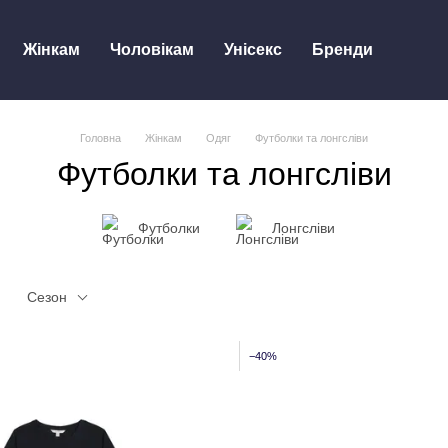
Жінкам
Чоловікам
Унісекс
Бренди
Головна
Жінкам
Одяг
Футболки та лонгсліви
Футболки та лонгсліви
Футболки
Лонгсліви
Сезон
−40%