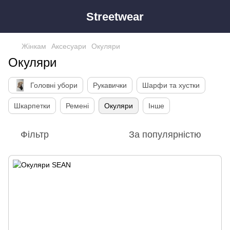
Streetwear
Жінкам
Аксесуари
Окуляри
Окуляри
Головні убори
Рукавички
Шарфи та хустки
Шкарпетки
Ремені
Окуляри
Інше
Фільтр
За популярністю