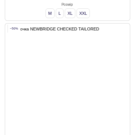
Розмір
M
L
XL
XXL
−50%