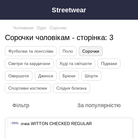
Streetwear
Чоловікам
Одяг
Сорочки
Сорочки чоловікам - сторінка: 3
Футболки та лонгсліви
Поло
Сорочки
Светри та кардигани
Худі та світшоти
Піджаки
Овершоти
Джинси
Брюки
Шорти
Спортивні костюми
Спідня білизна
Фільтр
За популярністю
−50%