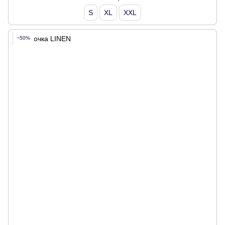
S
XL
XXL
−50%