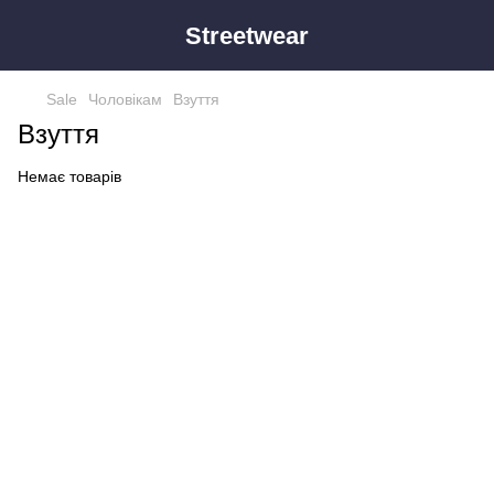
Streetwear
Sale
Чоловікам
Взуття
Взуття
Немає товарів