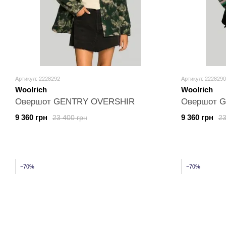
Артикул: 2228292
Артикул: 2228290
Woolrich
Woolrich
Овершот GENTRY OVERSHIR
Овершот 
9 360 грн
9 360 грн
23 400 грн
23
−70%
−70%