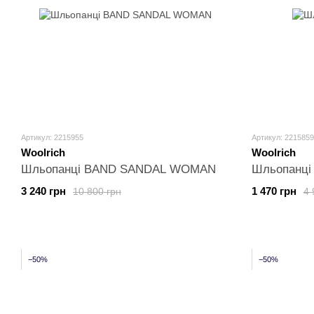
Артикул: 2215955
Артикул: 2215859
Woolrich
Woolrich
Шльопанці BAND SANDAL WOMAN
Шльопанц
3 240 грн
1 470 грн
10 800 грн
4 
−50%
−50%