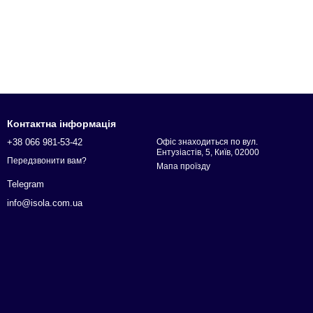
Контактна інформація
+38 066 981-53-42
Офіс знаходиться по вул.
Ентузіастів, 5, Київ, 02000
Передзвонити вам?
Мапа проїзду
Telegram
info@isola.com.ua