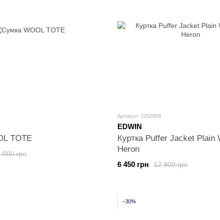
Артикул: 2262859
EDWIN
OL TOTE
Куртка Puffer Jacket Plai
Heron
 000 грн
6 450 грн
12 900 грн
−30%