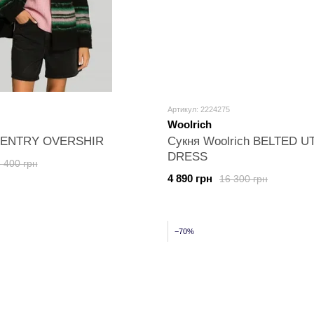
Артикул: 2224275
Woolrich
GENTRY OVERSHIR
Сукня Woolrich BELTED UT
DRESS
 400 грн
4 890 грн
16 300 грн
−70%