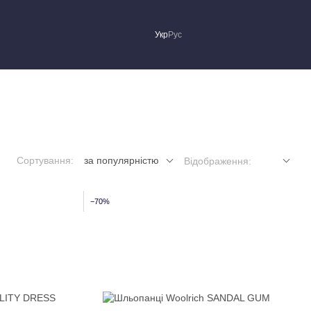
Укр
Рус
Сортування:
за популярністю
Відображення:
−70%