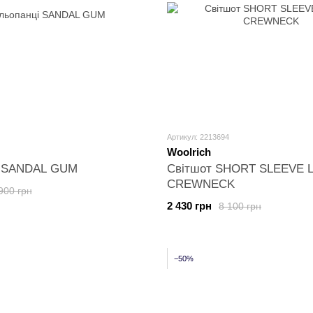
Артикул: 2213694
Woolrich
і SANDAL GUM
Світшот SHORT SLEEVE
CREWNECK
900 грн
2 430 грн
8 100 грн
−50%