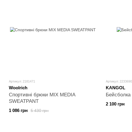
Артикул: 2181471
Артикул: 2233690
Woolrich
KANGOL
Спортивні брюки MIX MEDIA
Бейсболк
SWEATPANT
2 100 грн
1 086 грн
5 430 грн