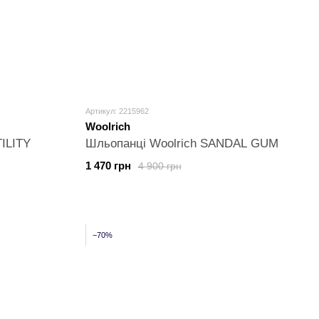
Артикул: 2215962
Woolrich
ILITY
Шльопанці Woolrich SANDAL GUM
1 470 грн
4 900 грн
−70%