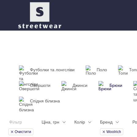
Перейти до основного контенту
Футболки та лонгсліви
Поло
Топ
Овершоти
Джинси
Брюки
Спідня білизна
Фільтр
Ціна, грн
Колір
Бренд
Ро
Очистити
Woolrich