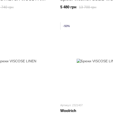
5 480 грн
 740 грн
13 700 грн
−50%
Артикул: 2321407
Woolrich