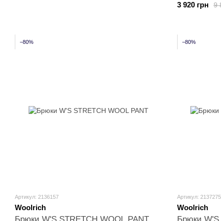
3 920 грн
9 
−80%
−80%
Артикул: 2136157
Артикул: 2137275
Woolrich
Woolrich
Брюки W'S STRETCH WOOL PANT
Брюки W'