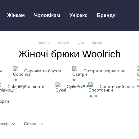
Жінкам
Чоловікам
Унісекс
Бренди
Головна
Жінкам
Одяг
Брюки
Жіночі брюки Woolrich
и
Сорочки та блузки
Светри та кардигани
Спідниці та шорти
Сукні
Спортивний одяг
змір
Сезон