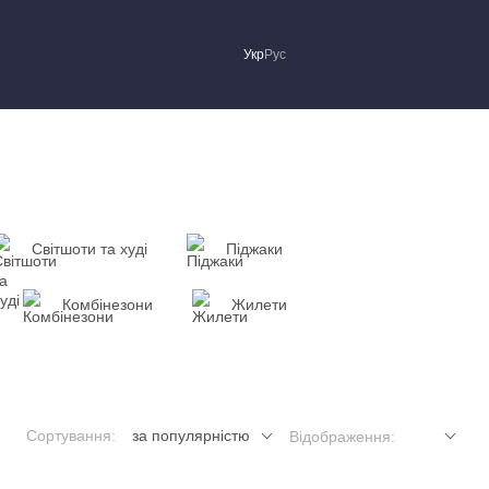
Укр
Рус
Світшоти та худі
Піджаки
Комбінезони
Жилети
Сортування:
за популярністю
Відображення: