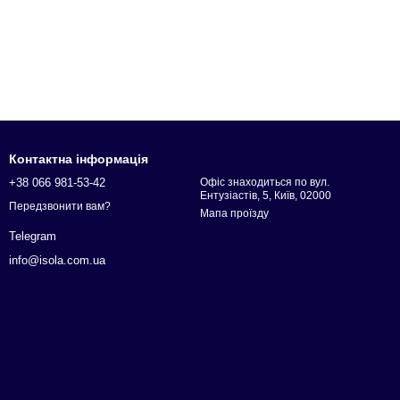
Контактна інформація
+38 066 981-53-42
Офіс знаходиться по вул.
Ентузіастів, 5, Київ, 02000
Передзвонити вам?
Мапа проїзду
Telegram
info@isola.com.ua