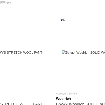
800 грн
−60%
Артикул: 2228458
Woolrich
S STRETCH WOOL PANT
Брюки Woolrich SOLID W