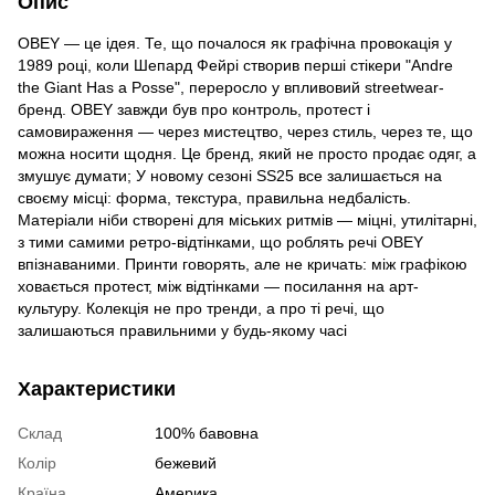
Опис
OBEY — це ідея. Те, що почалося як графічна провокація у
1989 році, коли Шепард Фейрі створив перші стікери "Andre
the Giant Has a Posse", переросло у впливовий streetwear-
бренд. OBEY завжди був про контроль, протест і
самовираження — через мистецтво, через стиль, через те, що
можна носити щодня. Це бренд, який не просто продає одяг, а
змушує думати; У новому сезоні SS25 все залишається на
своєму місці: форма, текстура, правильна недбалість.
Матеріали ніби створені для міських ритмів — міцні, утилітарні,
з тими самими ретро-відтінками, що роблять речі OBEY
впізнаваними. Принти говорять, але не кричать: між графікою
ховається протест, між відтінками — посилання на арт-
культуру. Колекція не про тренди, а про ті речі, що
залишаються правильними у будь-якому часі
Характеристики
Склад
100% бавовна
Колір
бежевий
Країна
Америка