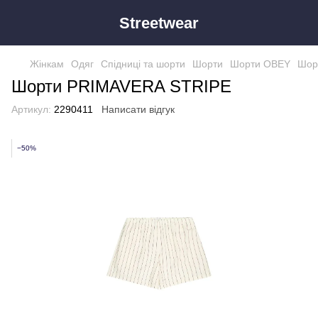
Streetwear
Жінкам
Одяг
Спідниці та шорти
Шорти
Шорти OBEY
Шор
Шорти PRIMAVERA STRIPE
Артикул:
2290411
Написати відгук
−50%