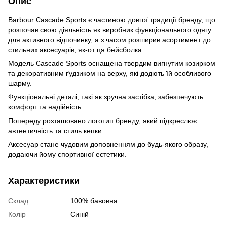
Опис
Barbour Cascade Sports є частиною довгої традиції бренду, що
розпочав свою діяльність як виробник функціонального одягу
для активного відпочинку, а з часом розширив асортимент до
стильних аксесуарів, як-от ця бейсболка.
Модель Cascade Sports оснащена твердим вигнутим козирком
та декоративним ґудзиком на верху, які додють їй особливого
шарму.
Функціональні деталі, такі як зручна застібка, забезпечують
комфорт та надійність.
Попереду розташовано логотип бренду, який підкреслює
автентичність та стиль кепки.
Аксесуар стане чудовим доповненням до будь-якого образу,
додаючи йому спортивної естетики.
Характеристики
Склад
100% бавовна
Колір
Синій