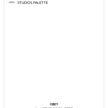
−50%
OBEY