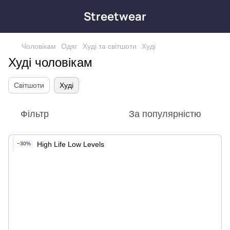
Streetwear
Чоловікам
Одяг
Худі та світшоти
Худі
Худі чоловікам
Світшоти
Худі
Фільтр
За популярністю
−30%