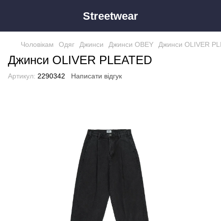
Streetwear
Чоловікам
Одяг
Джинси
Джинси OBEY
Джинси OLIVER P
Джинси OLIVER PLEATED
Артикул:
2290342
Написати відгук