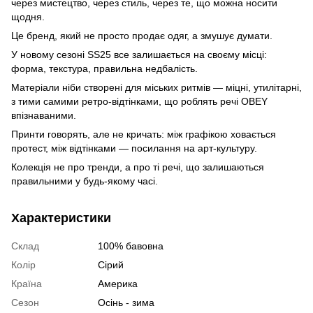
через мистецтво, через стиль, через те, що можна носити
щодня.
Це бренд, який не просто продає одяг, а змушує думати.
У новому сезоні SS25 все залишається на своєму місці:
форма, текстура, правильна недбалість.
Матеріали ніби створені для міських ритмів — міцні, утилітарні,
з тими самими ретро-відтінками, що роблять речі OBEY
впізнаваними.
Принти говорять, але не кричать: між графікою ховається
протест, між відтінками — посилання на арт-культуру.
Колекція не про тренди, а про ті речі, що залишаються
правильними у будь-якому часі.
Характеристики
Склад
100% бавовна
Колір
Сірий
Країна
Америка
Сезон
Осінь - зима