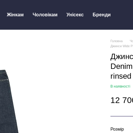
Жінкам
Чоловікам
Унісекс
Бренди
Головна
Ч
Джинси Wide Pa
Джинс
Denim
rinsed
В наявності
12 70
Розмір