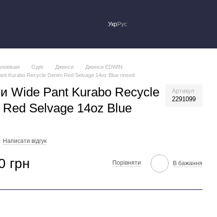
Укр
Рус
оловікам
Одяг
Джинси
Джинси EDWIN
nt Kurabo Recycle Denim Red Selvage 14oz Blue rinsed
и Wide Pant Kurabo Recycle
Артикул
2291099
 Red Selvage 14oz Blue
Написати відгук
0 грн
Порівняти
В бажання