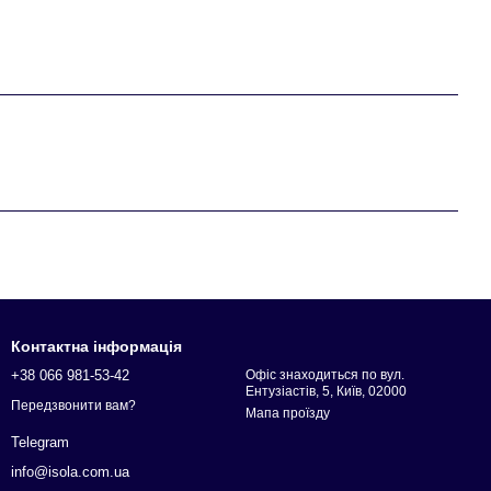
Контактна інформація
+38 066 981-53-42
Офіс знаходиться по вул.
Ентузіастів, 5, Київ, 02000
Передзвонити вам?
Мапа проїзду
Telegram
info@isola.com.ua