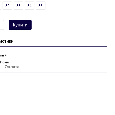
32
33
34
36
Купити
истики
синій
Японія
Оплата