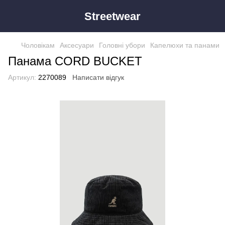
Streetwear
Чоловікам
Аксесуари
Головні убори
Капелюхи та панами
Панама CORD BUCKET
Артикул:
2270089
Написати відгук