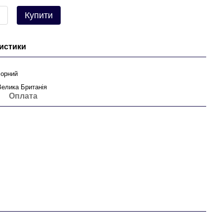
Купити
истики
чорний
Велика Британія
Оплата