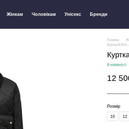
Жінкам
Чоловікам
Унісекс
Бренди
Головна
Ж
Куртка B.INTL
Куртк
В наявності
12 50
Розмір
10
12