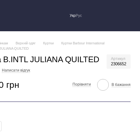
Укр
Рус
інкам
Верхній одяг
Куртки
Куртки Barbour International
 JULIANA QUILTED
а B.INTL JULIANA QUILTED
Артикул
2306652
Написати відгук
0 грн
Порівняти
В бажання