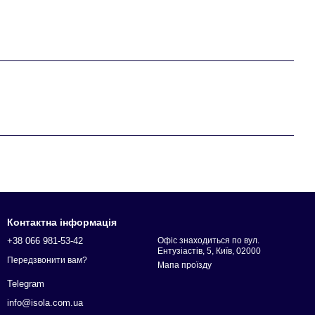
Контактна інформація
+38 066 981-53-42
Офіс знаходиться по вул.
Ентузіастів, 5, Київ, 02000
Передзвонити вам?
Мапа проїзду
Telegram
info@isola.com.ua