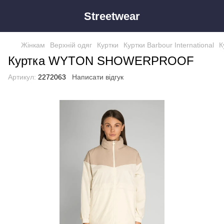
Streetwear
Жінкам
Верхній одяг
Куртки
Куртки Barbour International
К
Куртка WYTON SHOWERPROOF
Артикул:
2272063
Написати відгук