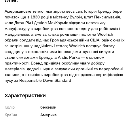
Опис
Американське тепло, яке зігріло весь світ. Історія бренду бере
початок ще в 1830 році в містечку Вулріч, штат Пенсильванія,
коли Джон Річ і Деніел МакКормік відкрили невеличку
мануфактуру з виробництва вовняного одягу для робітників і
мандрівників, а вже за кілька років міцні полотна Woolrich
обрали солдати під час Громадянської війни США, оцінюючи їх
за незрівнянну надійність і тепло; Woolrich поєднує багату
спадщину з технологічними інноваціями: культові силуети
стали символами бренду, а Arctic Parka — еталоном
практичності; Бренд приділяє особливу увагу добору
матеріалів, дедалі ширше залучаючи органічні та перероблені
тканини, а етичність виробництва підтверджена сертифікацією
пуху за Responsible Down Standard
Характеристики
Колір
бежевий
Країна
Америка