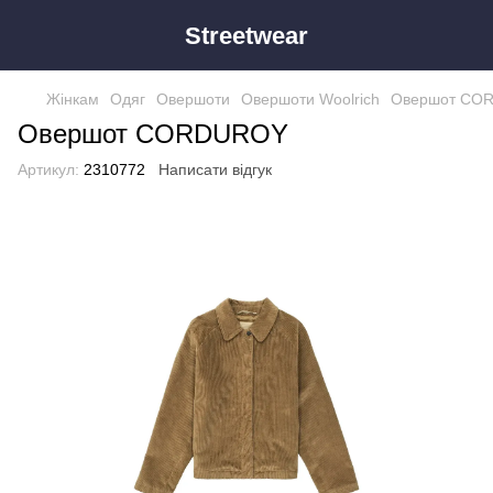
Streetwear
Жінкам
Одяг
Овершоти
Овершоти Woolrich
Овершот CO
Овершот CORDUROY
Артикул:
2310772
Написати відгук