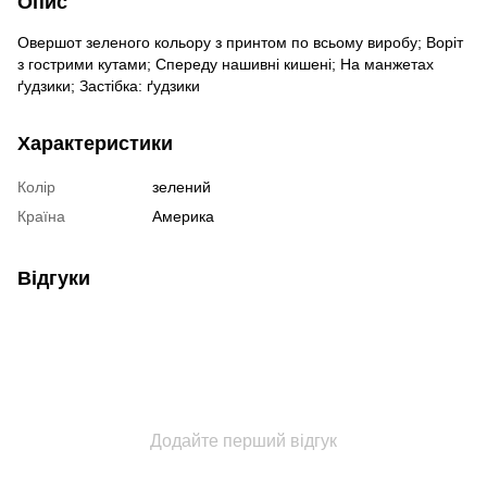
Опис
Овершот зеленого кольору з принтом по всьому виробу; Воріт
з гострими кутами; Спереду нашивні кишені; На манжетах
ґудзики; Застібка: ґудзики
Характеристики
Колір
зелений
Країна
Америка
Відгуки
Додайте перший відгук