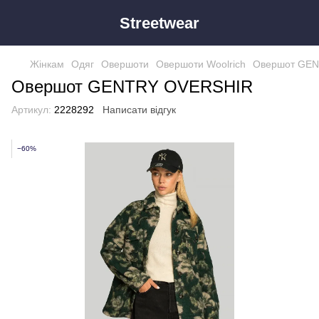
Streetwear
Жінкам
Одяг
Овершоти
Овершоти Woolrich
Овершот GE
Овершот GENTRY OVERSHIR
Артикул:
2228292
Написати відгук
−60%