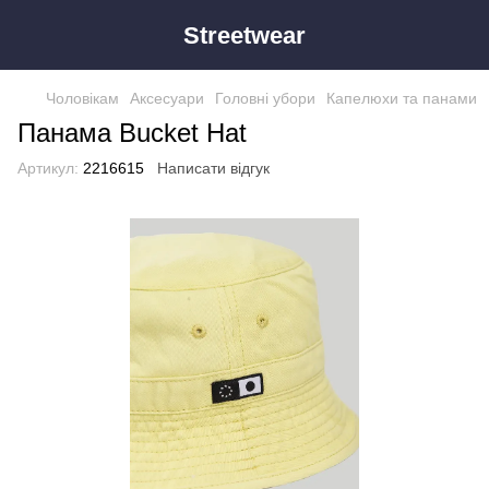
Streetwear
Чоловікам
Аксесуари
Головні убори
Капелюхи та панами
Панама Bucket Hat
Артикул:
2216615
Написати відгук