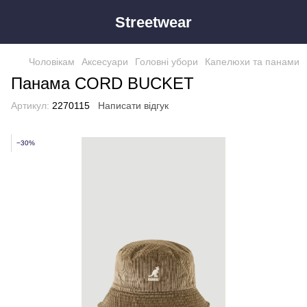
Streetwear
Чоловікам
Аксесуари
Головні убори
Капелюхи та панами
Панама CORD BUCKET
Артикул:
2270115
Написати відгук
−30%