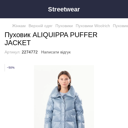
Streetwear
Жінкам
Верхній одяг
Пуховики
Пуховики Woolrich
Пухови
Пуховик ALIQUIPPA PUFFER
JACKET
Артикул:
2274772
Написати відгук
−50%