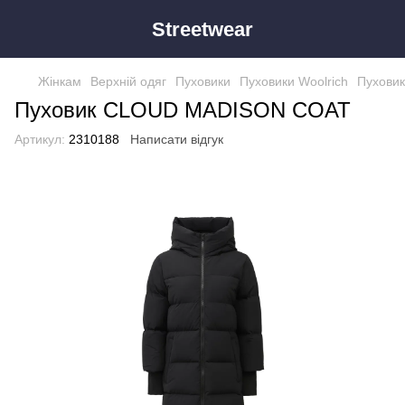
Streetwear
Жінкам
Верхній одяг
Пуховики
Пуховики Woolrich
Пухови
Пуховик CLOUD MADISON COAT
Артикул:
2310188
Написати відгук