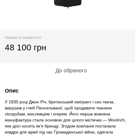
Немає в наявності
48 100 грн
До обраного
Опис
У 1830 році Джон Річ, британський емігрант і син ткача,
вирушив у глиб Пенсильванії, щоб продавати тканини
лісорубам, мисливцям і єгерям. Його перша вовняна
мануфактура стала основою для цілого містечка — Woolrich,
яке досі носить ім’я бренду. Згодом компанія постачала
ковдри для армії під час Громадянської війни, одягала