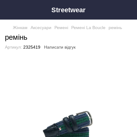
Streetwear
Жінкам
Аксесуари
Ремені
Ремені La Boucle
ремiнь
ремiнь
Артикул:
2325419
Написати відгук