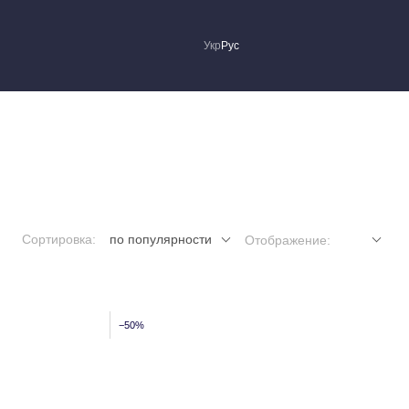
Укр
Рус
Сортировка:
по популярности
Отображение:
−50%