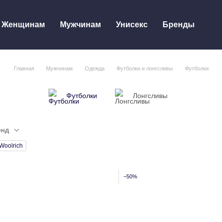
Женщинам
Мужчинам
Унисекс
Бренды
Главная
Мужчинам
Одежда
Футболки и лонгсливы
Футболки
Футболки
Лонгсливы
енд
Woolrich
−50%