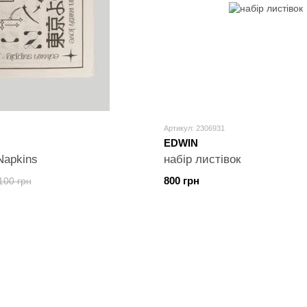
Артикул: 2306931
EDWIN
Napkins
набір листівок
800 грн
100 грн