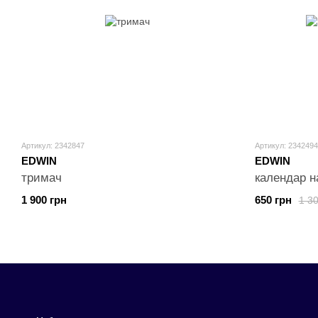
Артикул: 2342847
Артикул: 2342494
EDWIN
EDWIN
тримач
календар н
1 900 грн
650 грн
1 30