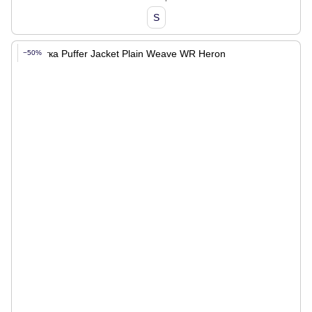
S
−50%