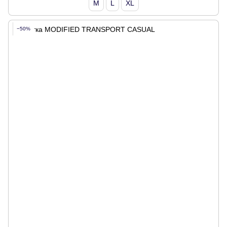
M
L
XL
−50%