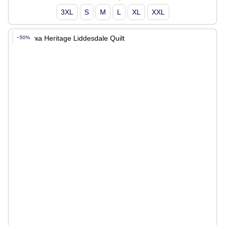
3XL
S
M
L
XL
XXL
−50%