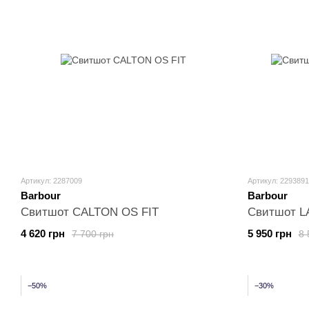
Артикул: 2287009
Артикул: 2293891
Barbour
Barbour
Свитшот CALTON OS FIT
Свитшот 
4 620 грн
5 950 грн
7 700 грн
8 
−50%
−30%