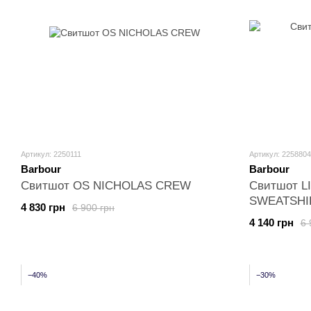
Артикул: 2250111
Артикул: 2258804
Barbour
Barbour
Свитшот OS NICHOLAS CREW
Свитшот L
SWEATSHI
4 830 грн
6 900 грн
4 140 грн
6 
−40%
−30%