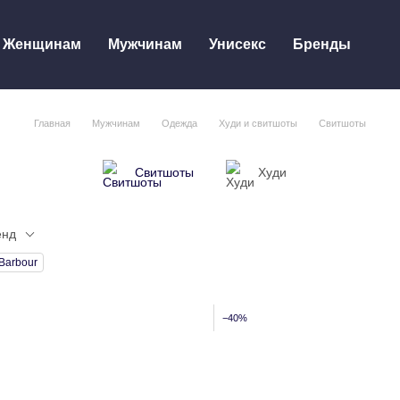
Женщинам
Мужчинам
Унисекс
Бренды
Главная
Мужчинам
Одежда
Худи и свитшоты
Свитшоты
Свитшоты
Худи
енд
Barbour
−40%