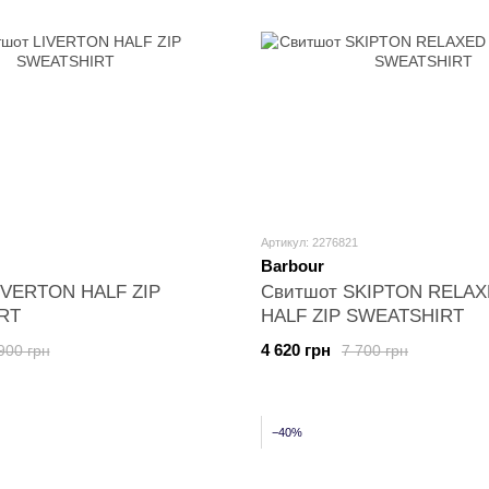
Артикул: 2276821
Barbour
IVERTON HALF ZIP
Свитшот SKIPTON RELAX
RT
HALF ZIP SWEATSHIRT
4 620 грн
900 грн
7 700 грн
−40%