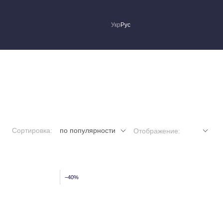
Укр
Рус
Сортировка:
по популярности
Отображение:
−40%