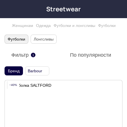
Streetwear
Женщинам
Одежда
Футболки и лонгсливы
Футболки
Футболки
Лонгсливы
Фильтр
По популярности
1
Бренд
Barbour
−40%