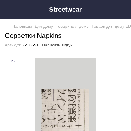
Streetwear
Чоловікам
Для дому
Товари для дому
Товари для дому E
Серветки Napkins
Артикул:
2216651
Написати відгук
−50%