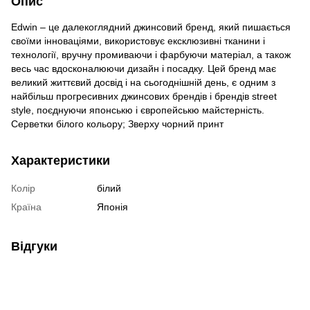
Опис
Edwin – це далекоглядний джинсовий бренд, який пишається
своїми інноваціями, використовує ексклюзивні тканини і
технології, вручну промиваючи і фарбуючи матеріал, а також
весь час вдосконалюючи дизайн і посадку. Цей бренд має
великий життєвий досвід і на сьогоднішній день, є одним з
найбільш прогресивних джинсових брендів і брендів street
style, поєднуючи японськю і європейськю майстерність.
Серветки білого кольору; Зверху чорний принт
Характеристики
Колір
бiлий
Країна
Японія
Відгуки