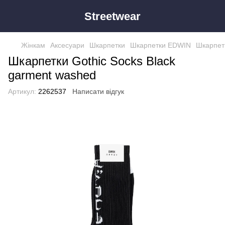
Streetwear
Жінкам
Аксесуари
Шкарпетки
Шкарпетки EDWIN
Шкарпетк
Шкарпетки Gothic Socks Black
garment washed
Артикул:
2262537
Написати відгук