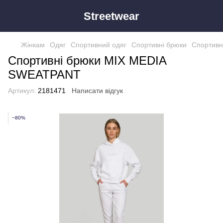
Streetwear
Жінкам
Одяг
Спортивний одяг
Спортивні брюки
Спортивн
Спортивні брюки MIX MEDIA
SWEATPANT
Артикул:
2181471
Написати відгук
−80%