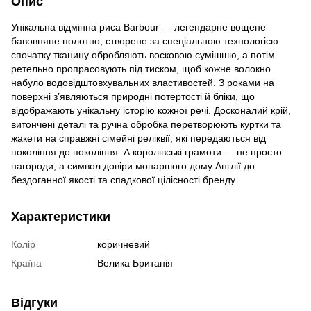
Опис
Унікальна відмінна риса Barbour — легендарне вощене
бавовняне полотно, створене за спеціальною технологією:
спочатку тканину обробляють восковою сумішшю, а потім
ретельно пропрасовують під тиском, щоб кожне волокно
набуло водовідштовхувальних властивостей. З роками на
поверхні з’являються природні потертості й бліки, що
відображають унікальну історію кожної речі. Досконалий крій,
витончені деталі та ручна обробка перетворюють куртки та
жакети на справжні сімейні реліквії, які передаються від
покоління до покоління. А королівські грамоти — не просто
нагороди, а символ довіри монаршого дому Англії до
бездоганної якості та спадкової цілісності бренду
Характеристики
Колір
коричневий
Країна
Велика Британія
Відгуки