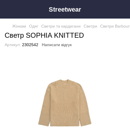
Streetwear
Жінкам
Одяг
Светри та кардигани
Светри
Светри Barbour
Светр SOPHIA KNITTED
Артикул:
2302542
Написати відгук