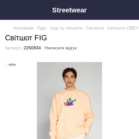
Streetwear
Чоловікам
Одяг
Худі та світшоти
Світшоти
Світшоти OBEY
Світшот FIG
Артикул:
2250834
Написати відгук
−60%