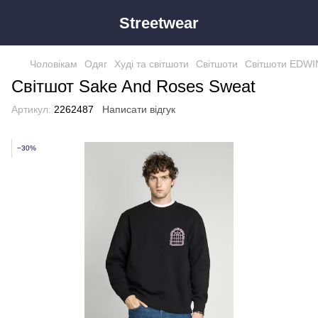
Streetwear
Чоловікам
Одяг
Худі та світшоти
Світшоти
Світшоти EDWI
Світшот Sake And Roses Sweat
Артикул:
2262487
Написати відгук
−30%