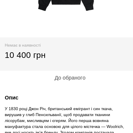
Немає в наявності
10 400 грн
До обраного
Опис
У 1830 році Джон Річ, британський емігрант і син ткача,
вирушив у глиб Пенсильванії, щоб продавати тканини
лісорубам, мисливцям і єгерям. Його перша вовняна
мануфактура стала основою для цілого містечка — Woolrich,
яке досі носить ім’я бренду. Згодом компанія постачала