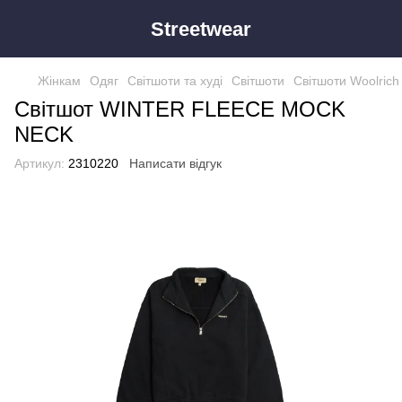
Streetwear
Жінкам
Одяг
Світшоти та худі
Світшоти
Світшоти Woolrich
Світшот WINTER FLEECE MOCK
NECK
Артикул:
2310220
Написати відгук