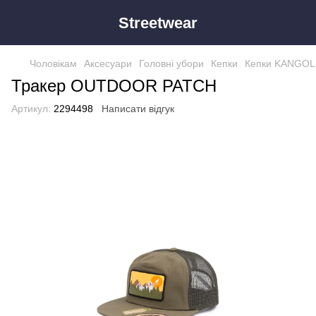
Streetwear
Чоловікам
Аксесуари
Головні убори
Кепки
Кепки KANGOL
Тракер OUTDOOR PATCH
Артикул:
2294498
Написати відгук