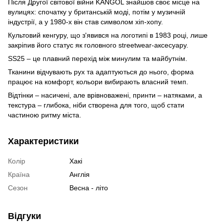
Після Другої світової війни KANGOL знайшов своє місце на
вулицях: спочатку у британській моді, потім у музичній
індустрії, а у 1980-х він став символом хіп-хопу.
Культовий кенгуру, що з'явився на логотипі в 1983 році, лише
закріпив його статус як головного streetwear-аксесуару.
SS25 – це плавний перехід між минулим та майбутнім.
Тканини відчувають рух та адаптуються до нього, форма
працює на комфорт, кольори вибирають власний темп.
Відтінки – насичені, але врівноважені, принти – натяками, а
текстура – ​​глибока, ніби створена для того, щоб стати
частиною ритму міста.
Характеристики
Колір
Хакі
Країна
Англія
Сезон
Весна - літо
Відгуки