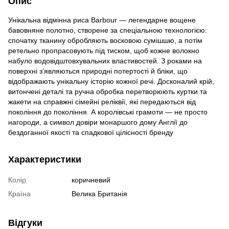
Опис
Унікальна відмінна риса Barbour — легендарне вощене
бавовняне полотно, створене за спеціальною технологією:
спочатку тканину обробляють восковою сумішшю, а потім
ретельно пропрасовують під тиском, щоб кожне волокно
набуло водовідштовхувальних властивостей. З роками на
поверхні з’являються природні потертості й бліки, що
відображають унікальну історію кожної речі. Досконалий крій,
витончені деталі та ручна обробка перетворюють куртки та
жакети на справжні сімейні реліквії, які передаються від
покоління до покоління. А королівські грамоти — не просто
нагороди, а символ довіри монаршого дому Англії до
бездоганної якості та спадкової цілісності бренду
Характеристики
Колір
коричневий
Країна
Велика Британія
Відгуки