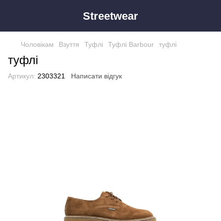
Streetwear
Чоловікам
Взуття
Туфлі
Туфлі Barbour
туфлі
туфлі
Артикул:
2303321
Написати відгук