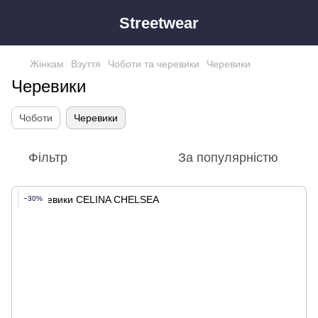
Streetwear
Жінкам
Взуття
Чоботи та черевики
Черевики
Черевики
Чоботи
Черевики
Фільтр
За популярністю
−30%