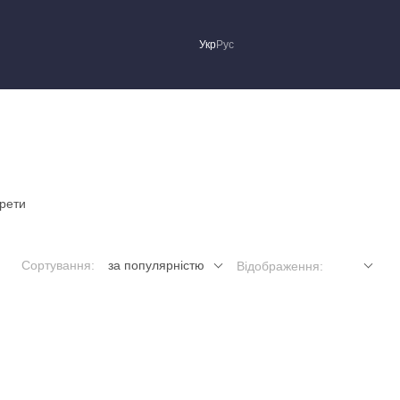
Укр
Рус
рети
Сортування:
за популярністю
Відображення: