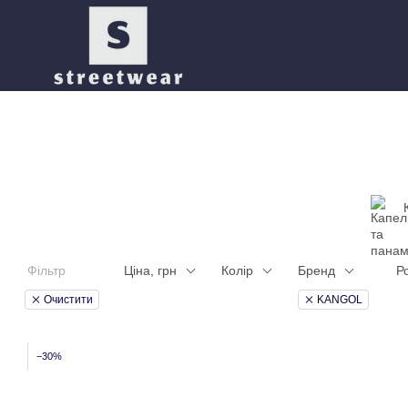
Перейти до основного контенту
Фільтр
Ціна, грн
Колір
Бренд
Р
Очистити
KANGOL
−30%