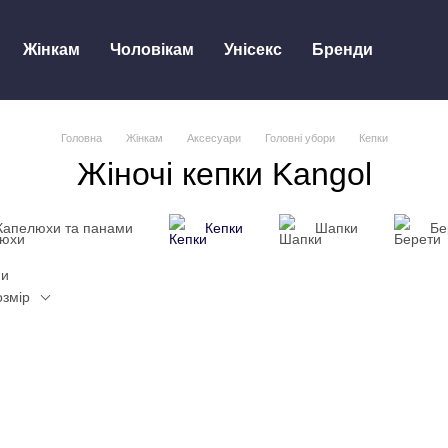
Жінкам
Чоловікам
Унісекс
Бренди
Головна
Жінкам
Аксесуари
Головні убори
Кепки
Жіночі кепки Kangol
Капелюхи та панами
Кепки
Шапки
Бе
озмір