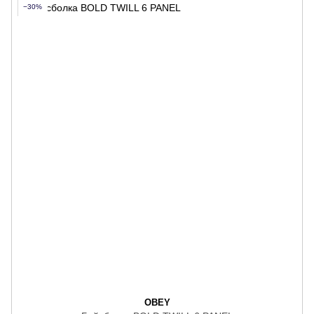
−30%
OBEY