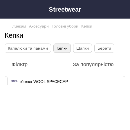
Streetwear
Жінкам
Аксесуари
Головні убори
Кепки
Кепки
Капелюхи та панами
Кепки
Шапки
Берети
Фільтр
За популярністю
−30%