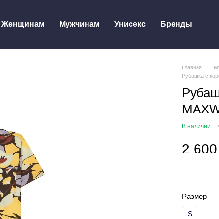
Женщинам
Мужчинам
Унисекс
Бренды
Главная
М
Рубашка с ко
Рубаш
MAXW
В наличии
2 600
Размер
S