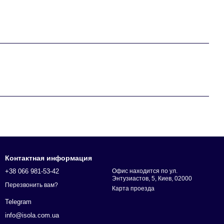
Контактная информация
+38 066 981-53-42
Офис находится по ул.
Энтузиастов, 5, Киев, 02000
Перезвонить вам?
Карта проезда
Telegram
info@isola.com.ua