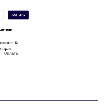
Купить
истики
разноцветній
Америка
Оплата