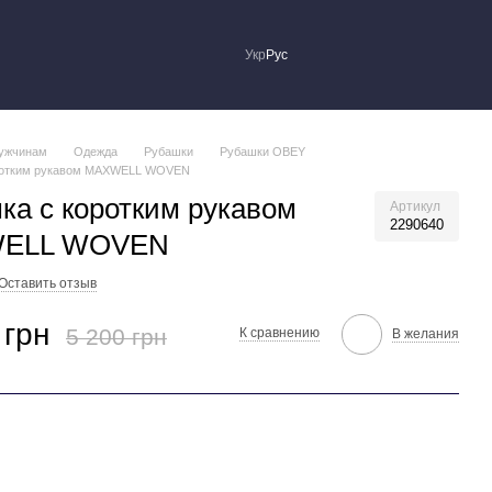
Укр
Рус
ужчинам
Одежда
Рубашки
Рубашки OBEY
ротким рукавом MAXWELL WOVEN
ка с коротким рукавом
Артикул
2290640
ELL WOVEN
Оставить отзыв
 грн
5 200 грн
К сравнению
В желания