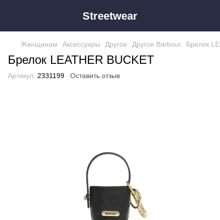
Streetwear
Женщинам
Аксессуары
Другое
Другое Barbour
Брелок L
Брелок LEATHER BUCKET
Артикул:
2331199
Оставить отзыв