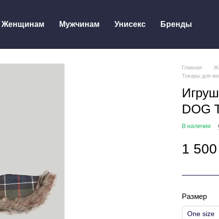
Женщинам
Мужчинам
Унисекс
Бренды
Главная
Ж
Товары для жи
Игруш
DOG 
В наличии
1 500
Размер
One size