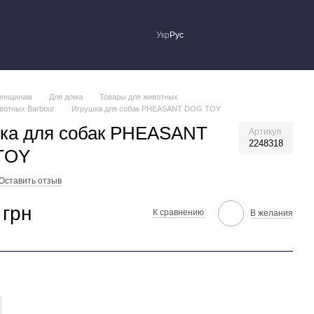
Укр
Рус
енщинам
Для дома
Товары для животных
вотных Barbour
Игрушка для собак PHEASANT DOG TOY
ка для собак PHEASANT
Артикул
2248318
TOY
Оставить отзыв
 грн
К сравнению
В желания