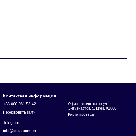
Контактная информация
+38 066 981-53-42
Офис находится по ул.
Энтузиастов, 5, Киев, 02000
Перезвонить вам?
Карта проезда
Telegram
info@isola.com.ua