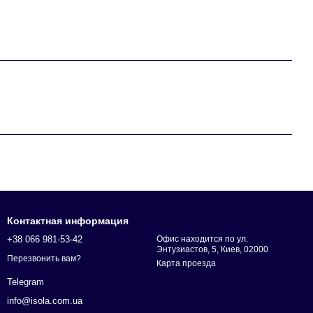
Контактная информация
+38 066 981-53-42
Офис находится по ул.
Энтузиастов, 5, Киев, 02000
Перезвонить вам?
Карта проезда
Telegram
info@isola.com.ua