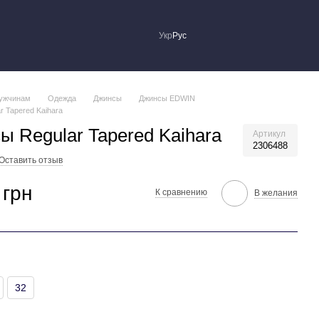
Укр
Рус
ужчинам
Одежда
Джинсы
Джинсы EDWIN
r Tapered Kaihara
ы Regular Tapered Kaihara
Артикул
2306488
Оставить отзыв
 грн
К сравнению
В желания
32