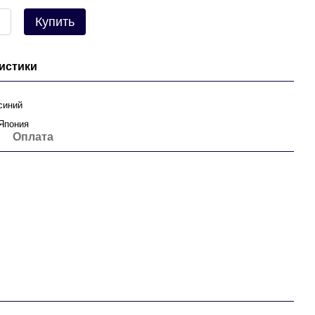
Купить
истики
синий
Япония
Оплата