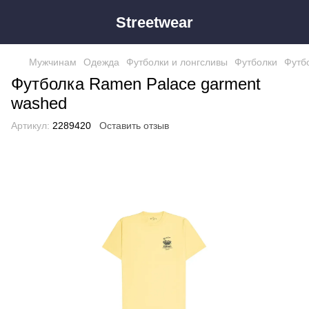
Streetwear
Мужчинам
Одежда
Футболки и лонгсливы
Футболки
Футб
Футболка Ramen Palace garment
washed
Артикул:
2289420
Оставить отзыв