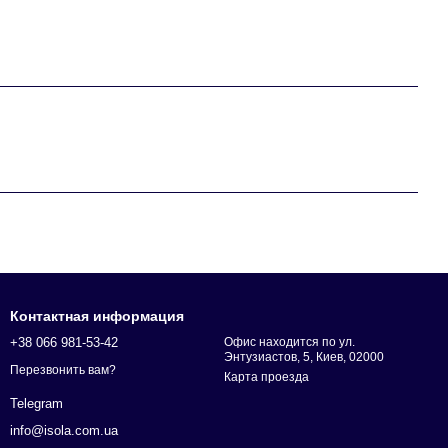
Контактная информация
+38 066 981-53-42
Офис находится по ул.
Энтузиастов, 5, Киев, 02000
Перезвонить вам?
Карта проезда
Telegram
info@isola.com.ua