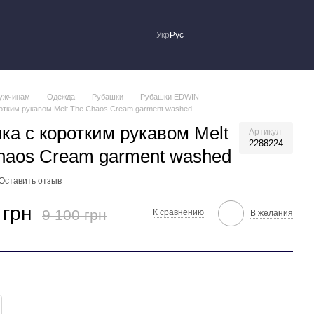
Укр
Рус
ужчинам
Одежда
Рубашки
Рубашки EDWIN
отким рукавом Melt The Chaos Cream garment washed
ка с коротким рукавом Melt
Артикул
2288224
haos Cream garment washed
Оставить отзыв
 грн
9 100 грн
К сравнению
В желания