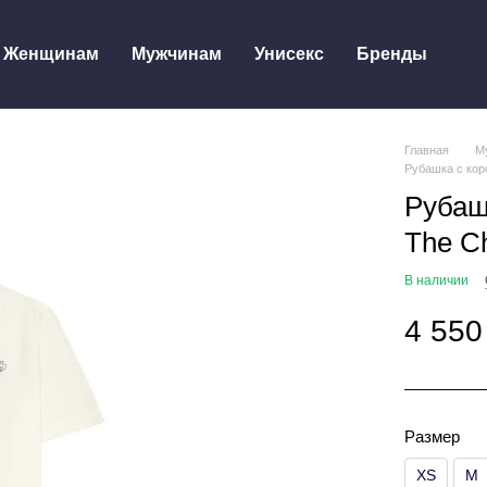
Женщинам
Мужчинам
Унисекс
Бренды
Главная
М
Рубашка с кор
Рубаш
The C
В наличии
4 550
Размер
XS
M