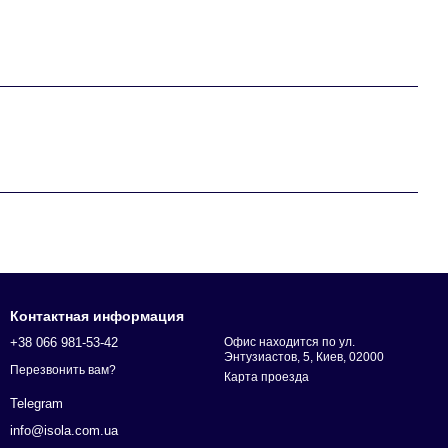
Контактная информация
+38 066 981-53-42
Офис находится по ул.
Энтузиастов, 5, Киев, 02000
Перезвонить вам?
Карта проезда
Telegram
info@isola.com.ua