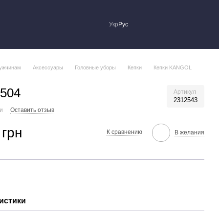
Укр
Рус
ужчинам
Аксессуары
Головные уборы
Кепки
Кепки KANGOL
 504
Артикул
2312543
ии
Оставить отзыв
 грн
К сравнению
В желания
истики