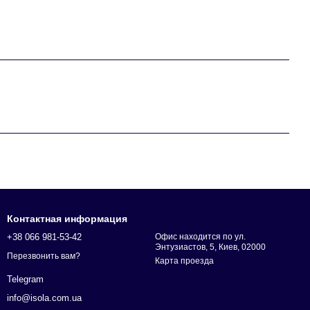
Контактная информация
+38 066 981-53-42
Офис находится по ул.
Энтузиастов, 5, Киев, 02000
Перезвонить вам?
Карта проезда
Telegram
info@isola.com.ua