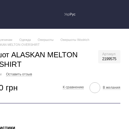
Укр
Рус
ужчинам
Одежда
Овершоты
Овершоты Woolrich
SKAN MELTON OVERSHIRT
шот ALASKAN MELTON
Артикул
2199575
SHIRT
ии
Оставить отзыв
0 грн
К сравнению
В желания
истики