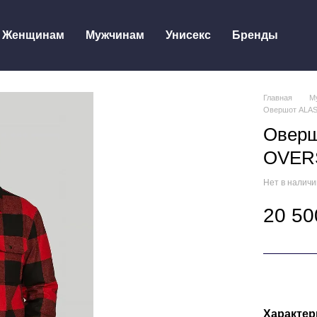
Женщинам
Мужчинам
Унисекс
Бренды
Главная
М
Овершот ALA
Овер
OVER
Нет в налич
20 50
Характер