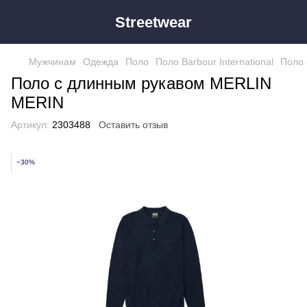
Streetwear
Мужчинам
Одежда
Поло
Поло Barbour International
Поло 
Поло с длинным рукавом MERLIN
MERIN
Артикул:
2303488
Оставить отзыв
−30%